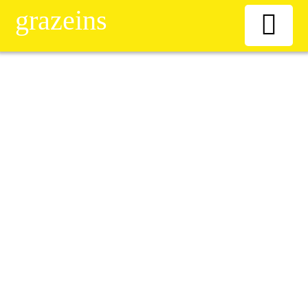
grazeins
Willkommen
Kiosk
News-Ticker
Frauen
Senioren
ÖAAB