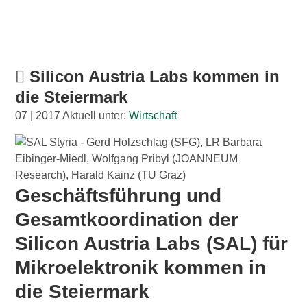
Wirtschaftsbund
Graz & Steiermark
WB B2B
Silicon Austria Labs kommen in
die Steiermark
Tipps
Mitglied werden
07 | 2017 Aktuell unter:
Wirtschaft
Gassenschaun
Gassenschaun 2019
Geschäftsführung und
Gesamtkoordination der
Silicon Austria Labs (SAL) für
Mikroelektronik kommen in
die Steiermark