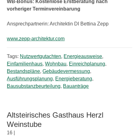
WB-Bonus: Kostenlose Erstberatung nach
vorheriger Terminvereinbarung
Ansprechpartnerin: Architektin DI Bettina Zepp
www.zepp-architektur.com
Tags:
Nutzwertgutachten
,
Energieausweise
,
Einfamilienhaus
,
Wohnbau
,
Einreichplanung
,
Bestandspläne
,
Gebäudevermessung
,
Ausführungsplanung
,
Energieberatung
,
Bausubstanzbeurteilung
,
Bauanträge
Altsteirisches Gasthaus Herzl
Weinstube
16 |