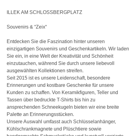
Wirtschaftsbund
ILLEK AM SCHLOSSBERGPLATZ
Graz & Steiermark
WB B2B
Souvenirs & “Zeix“
Entdecken Sie die Faszination hinter unseren
Tipps
Mitglied werden
einzigartigen Souvenirs und Geschenkartikeln. Wir laden
Sie ein, in eine Welt der Kreativität und Schönheit
Gassenschaun
einzutauchen, während Sie durch unsere liebevoll
ausgewählten Kollektionen streifen.
Seit 2015 ist es unsere Leidenschaft, besondere
Gassenschaun 2019
Erinnerungen und kostbare Geschenke für unsere
Kunden zu schaffen. Von Keramikfiguren, Teller und
Tassen über bedruckte T-Shirts bis hin zu
ansprechenden Schneekugeln bieten wir eine breite
Palette an Erinnerungsstücken.
Unsere Auswahl umfasst auch Schlüsselanhänger,
Kühlschrankmagnete und Plüschtiere sowie