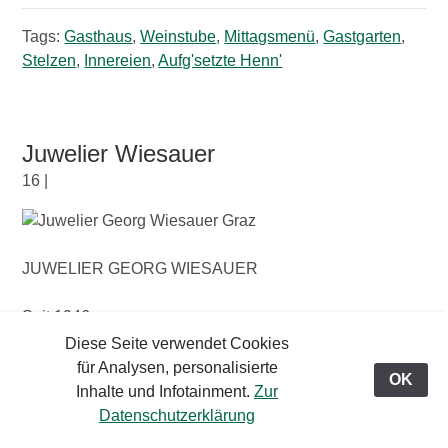
Tags:
Gasthaus
,
Weinstube
,
Mittagsmenü
,
Gastgarten
,
Stelzen
,
Innereien
,
Aufg'setzte Henn'
Juwelier Wiesauer
16 |
JUWELIER GEORG WIESAUER
Seit 1946
Diese Seite verwendet Cookies
Bei uns finden Sie alles was Ihr Schmuckherz begehrt.
für Analysen, personalisierte
OK
Von Brillanten, Edelsteinen, Perlen bis hin zu feinster
Inhalte und Infotainment.
Zur
Goldschmiedekunst sind wir bemüht Ihre Wünsche zu
Datenschutzerklärung
erfüllen.