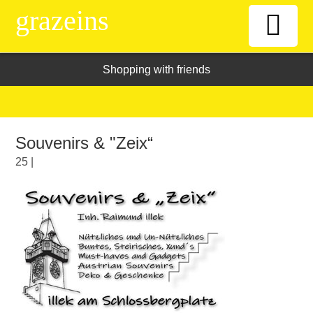
grazeins
Shopping with friends
Willkommen
Kiosk
Souvenirs & "Zeix“
News-Ticker
25 |
Frauen
Senioren
ÖAAB