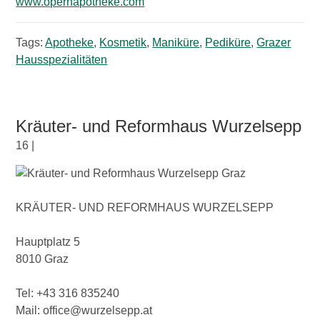
www.opernapotheke.com
Tags:
Apotheke
,
Kosmetik
,
Maniküre
,
Pediküre
,
Grazer
Hausspezialitäten
Kräuter- und Reformhaus Wurzelsepp
16 |
KRÄUTER- UND REFORMHAUS WURZELSEPP
Hauptplatz 5
8010 Graz
Tel: +43 316 835240
Mail: office@wurzelsepp.at