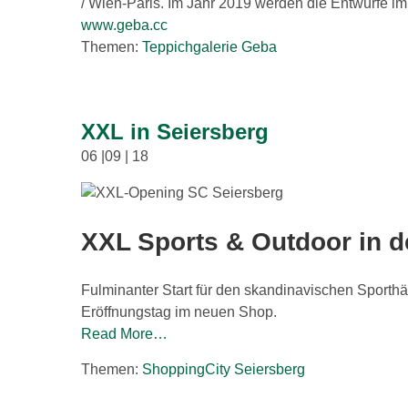
/ Wien-Paris. Im Jahr 2019 werden die Entwürfe im
www.geba.cc
Themen:
Teppichgalerie Geba
XXL in Seiersberg
06 |09 | 18
XXL Sports & Outdoor in d
Fulminanter Start für den skandinavischen Sporth
Eröffnungstag im neuen Shop.
Read More…
Themen:
ShoppingCity Seiersberg