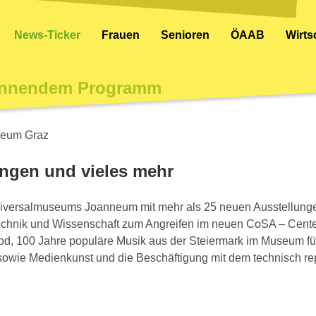
News-Ticker
Frauen
Senioren
ÖAAB
Wirt
pannendem Programm
ungen und vieles mehr
iversalmuseums Joanneum mit mehr als 25 neuen Ausstellun
echnik und Wissenschaft zum Angreifen im neuen CoSA – Center 
Tod, 100 Jahre populäre Musik aus der Steiermark im Museum f
s sowie Medienkunst und die Beschäftigung mit dem technisch r