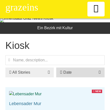
grazeins
Willkommen
Ein Bezirk mit Kultur
Kiosk
Kiosk
News-Ticker
Frauen
All Stories
Date
Senioren
NEW
ÖAAB
Lebensader Mur