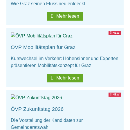
Wie Graz seinen Fluss neu entdeckt
Wirtschaftsbund
Mehr lesen
Graz & Steiermark
WB B2B
NEW
Tipps
Mitglied werden
ÖVP Mobilitätsplan für Graz
Gassenschaun
Kurswechsel im Verkehr: Hohensinner und Experten
präsentieren Mobilitätskonzept für Graz
Gassenschaun 2019
Mehr lesen
NEW
ÖVP Zukunftstag 2026
Die Vorstellung der Kandidaten zur
Gemeinderatswahl