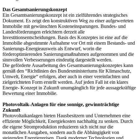
Das Gesamtsanierungskonzept
Ein Gesamtsanierungskonzept ist ein zielführendes strategisches
Dokument. Es zeigt den konstruktiven Weg zu einer aufgewerteten
Immobilie mit gewünschten Kosteneinsparungen. Bundes- und
Landesförderungen erleichtern derzeit alle
Investitionsentscheidungen. Basis des Konzeptes ist eine auf die
Immobilie abgestimmte Aufnahme vor Ort mit einem Bestands- und
Sanierungs-Energieausweis als Entwurf, worin die
förderoptimierenden Sanierungsmaßnahmen aufgenommen und die
sinnvollen Verbesserungen eindeutig dargestellt werden.
Die geförderte Ausarbeitung des Gesamtsanierungskonzeptes kann
gemäß den “Richtlinien des Bundesministeriums für Klimaschutz,
Umwelt, Energie“ erfolgen, aber auch in einer vereinfachten und
zielgerichteten Form erstellt werden. Auf jeden Fall ist ein klares
Energie- Konzept in Zukunft unumgänglich für jede aussagekräftige
Bewertung einer Immobilie.
Photovoltaik-Anlagen für eine sonnige, gewinnträchtige
Zukunft
Photovoltaikanlagen bieten Hausbesitzern und Unternehmen eine
effiziente Möglichkeit, Energiekosten nachhaltig zu senken. Durch
die eigene Stromproduktion reduzieren sich nicht nur die
monatlichen Ausgaben, sondern auch die Abhängigkeit von
steigenden Energiepreisen. Dank moderner Technologien und