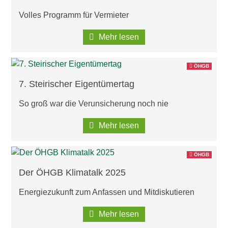
Wirtschaftsbund
Volles Programm für Vermieter
Mehr lesen
Graz & Steiermark
WB B2B
ÖHGB
Tipps
Mitglied werden
7. Steirischer Eigentümertag
Gassenschaun
So groß war die Verunsicherung noch nie
Mehr lesen
Gassenschaun 2019
ÖHGB
Der ÖHGB Klimatalk 2025
Energiezukunft zum Anfassen und Mitdiskutieren
Mehr lesen