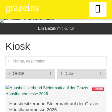
grazeins
Willkommen
Ein Bezirk mit Kultur
Kiosk
Kiosk
News-Ticker
Frauen
ÖHGB
Date
Senioren
ÖHGB
ÖAAB
Hausbesitzerbund Steiermark auf der Grazer
Häuslbauermesse 2026