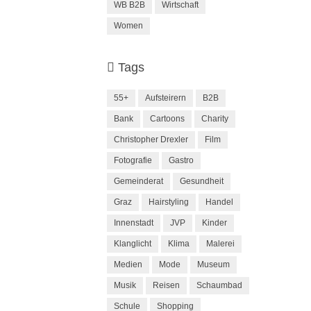
WB B2B
Wirtschaft
Women
Tags
55+
Aufsteirern
B2B
Bank
Cartoons
Charity
Christopher Drexler
Film
Fotografie
Gastro
Gemeinderat
Gesundheit
Graz
Hairstyling
Handel
Innenstadt
JVP
Kinder
Klanglicht
Klima
Malerei
Medien
Mode
Museum
Musik
Reisen
Schaumbad
Schule
Shopping