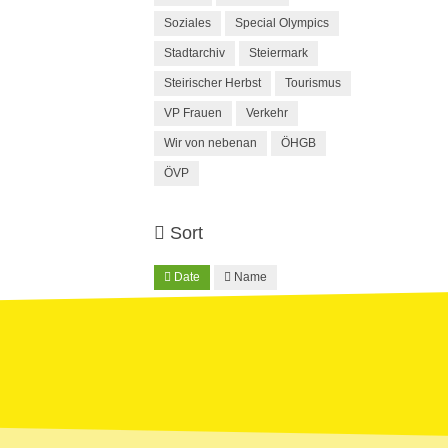
Soziales
Special Olympics
Stadtarchiv
Steiermark
Steirischer Herbst
Tourismus
VP Frauen
Verkehr
Wir von nebenan
ÖHGB
ÖVP
Sort
Date
Name