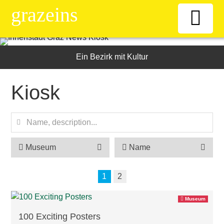
grazeins
Willkommen
Ein Bezirk mit Kultur
Kiosk
Kiosk
News-Ticker
Frauen
Museum
Name
Senioren
1
2
Museum
ÖAAB
100 Exciting Posters