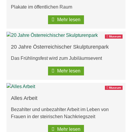
Wirtschaftsbund
Plakate im öffentlichen Raum
Mehr lesen
Graz & Steiermark
WB B2B
Museum
Tipps
Mitglied werden
20 Jahre Österreichischer Skulpturenpark
Das Frühlingsfest wird zum Jubiläumsevent
Gassenschaun
Mehr lesen
Gassenschaun 2019
Museum
Alles Arbeit
Bezahlter und unbezahlter Arbeit im Leben von
Frauen in der steirischen Nachkriegszeit
Mehr lesen