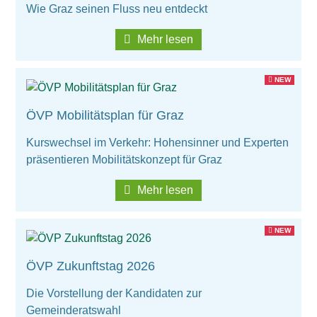
Wie Graz seinen Fluss neu entdeckt
Wirtschaftsbund
Mehr lesen
Graz & Steiermark
WB B2B
NEW
Tipps
Mitglied werden
ÖVP Mobilitätsplan für Graz
Gassenschaun
Kurswechsel im Verkehr: Hohensinner und Experten
präsentieren Mobilitätskonzept für Graz
Gassenschaun 2019
Mehr lesen
NEW
ÖVP Zukunftstag 2026
Die Vorstellung der Kandidaten zur
Gemeinderatswahl