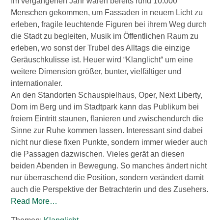
Im vergangenen Jahr waren bereits rund 10.000
Wirtschaftsbund
Menschen gekommen, um Fassaden in neuem Licht zu
erleben, fragile leuchtende Figuren bei ihrem Weg durch
die Stadt zu begleiten, Musik im Öffentlichen Raum zu
Graz & Steiermark
WB B2B
erleben, wo sonst der Trubel des Alltags die einzige
Geräuschkulisse ist. Heuer wird “Klanglicht“ um eine
Tipps
Mitglied werden
weitere Dimension größer, bunter, vielfältiger und
internationaler.
An den Standorten Schauspielhaus, Oper, Next Liberty,
Gassenschaun
Dom im Berg und im Stadtpark kann das Publikum bei
freiem Eintritt staunen, flanieren und zwischendurch die
Gassenschaun 2019
Sinne zur Ruhe kommen lassen. Interessant sind dabei
nicht nur diese fixen Punkte, sondern immer wieder auch
die Passagen dazwischen. Vieles gerät an diesen
beiden Abenden in Bewegung. So manches ändert nicht
nur überraschend die Position, sondern verändert damit
auch die Perspektive der Betrachterin und des Zusehers.
Read More…