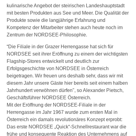
Wirtschaftsbund
kulinarische Angebot der steirischen Landeshauptstadt
mit besten Produkten aus See und Meer. Die Qualität der
Produkte sowie die langjährige Erfahrung und
Graz & Steiermark
WB B2B
Kompetenz der Mitarbeiter stehen auch heute noch im
Zentrum der NORDSEE-Philosophie.
Tipps
Mitglied werden
“Die Filiale in der Grazer Herrengasse hat sich für
NORDSEE seit ihrer Eröffnung zu einem der wichtigsten
Gassenschaun
Flagship-Stores entwickelt und deutlich zur
Erfolgsgeschichte von NORDSEE in Österreich
beigetragen. Wir freuen uns deshalb sehr, dass wir mit
Gassenschaun 2019
diesem Jahr unsere Gäste hier bereits seit einem halben
Jahrhundert verwöhnen dürfen", so Alexander Pietsch,
Geschäftsführer NORDSEE Österreich.
Mit der Eröffnung der NORDSEE-Filiale in der
Herrengasse im Jahr 1967 wurde zum ersten Mal in
Österreich ein damals revolutionäres Konzept erprobt:
Das erste NORDSEE „Quick“-Schnellrestaurant war die
frühe und konsequente Reaktion des Unternehmens auf