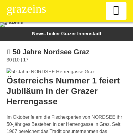
grazeins
Willkommen
News-Ticker Grazer Innenstadt
Kiosk
50 Jahre Nordsee Graz
30 |10 | 17
News-Ticker
Österreichs Nummer 1 feiert
Frauen
Jubiläum in der Grazer
Herrengasse
Senioren
Im Oktober feiern die Fischexperten von NORDSEE ihr
ÖAAB
50-jähriges Bestehen in der Herrengasse in Graz. Seit
1967 bereichert das Traditionsunternehmen das