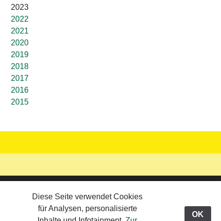
2023
2022
2021
2020
2019
2018
2017
2016
2015
Updated: 29.06.26
Diese Seite verwendet Cookies
© 2026 Werbeteam Graz
graz-eins Mail-Kontakt
für Analysen, personalisierte
Viewing:
>
Willkommen
>
News-Ticker
OK
Inhalte und Infotainment.
Zur