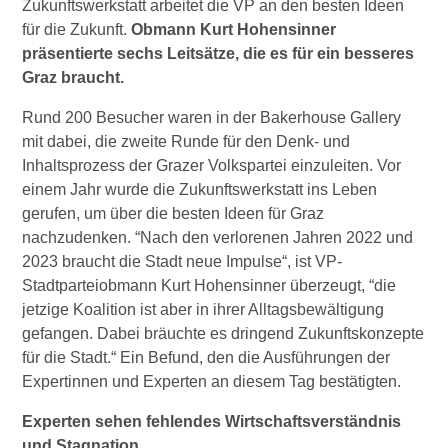
Zukunftswerkstatt arbeitet die VP an den besten Ideen
Wirtschaftsbund
für die Zukunft.
Obmann Kurt Hohensinner
präsentierte sechs Leitsätze, die es für ein besseres
Graz braucht.
Graz & Steiermark
WB B2B
Rund 200 Besucher waren in der Bakerhouse Gallery
Tipps
Mitglied werden
mit dabei, die zweite Runde für den Denk- und
Inhaltsprozess der Grazer Volkspartei einzuleiten. Vor
einem Jahr wurde die Zukunftswerkstatt ins Leben
Gassenschaun
gerufen, um über die besten Ideen für Graz
nachzudenken. “Nach den verlorenen Jahren 2022 und
Gassenschaun 2019
2023 braucht die Stadt neue Impulse“, ist VP-
Stadtparteiobmann Kurt Hohensinner überzeugt, “die
jetzige Koalition ist aber in ihrer Alltagsbewältigung
gefangen. Dabei bräuchte es dringend Zukunftskonzepte
für die Stadt.“ Ein Befund, den die Ausführungen der
Expertinnen und Experten an diesem Tag bestätigten.
Experten sehen fehlendes Wirtschaftsverständnis
und Stagnation