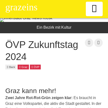
grazeins
Willkommen
Ein Bezirk mit Kultur
Kiosk
ÖVP Zukunftstag
2024
News-Ticker
Back
Graz
ÖVP
Frauen
Senioren
Graz kann mehr!
ÖAAB
Zwei Jahre Rot-Rot-Grün zeigen klar:
Es braucht in
Graz eine Volkspartei, die aktiv die Stadt gestaltet. In der