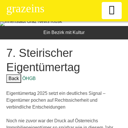
grazeins
Willkommen
Ein Bezirk mit Kultur
Kiosk
7. Steirischer
Eigentümertag
News-Ticker
Back
ÖHGB
Frauen
Eigentümertag 2025 setzt ein deutliches Signal –
Senioren
Eigentümer pochen auf Rechtssicherheit und
verbindliche Entscheidungen
ÖAAB
Noch nie zuvor war der Druck auf Österreichs
Immobilieneigentümer so spürbar wie in diesem Jahr.