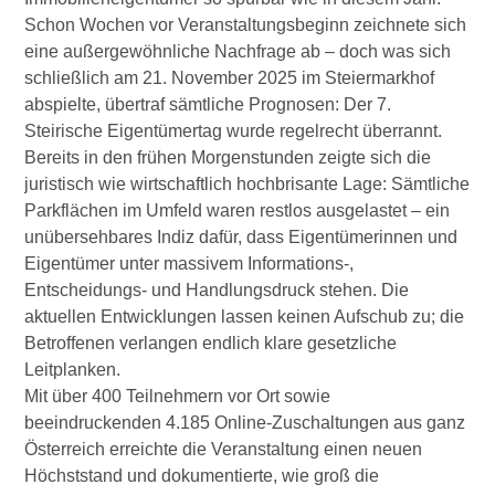
Wirtschaftsbund
Schon Wochen vor Veranstaltungsbeginn zeichnete sich
eine außergewöhnliche Nachfrage ab – doch was sich
schließlich am 21. November 2025 im Steiermarkhof
Graz & Steiermark
WB B2B
abspielte, übertraf sämtliche Prognosen: Der 7.
Steirische Eigentümertag wurde regelrecht überrannt.
Tipps
Mitglied werden
Bereits in den frühen Morgenstunden zeigte sich die
juristisch wie wirtschaftlich hochbrisante Lage: Sämtliche
Parkflächen im Umfeld waren restlos ausgelastet – ein
Gassenschaun
unübersehbares Indiz dafür, dass Eigentümerinnen und
Eigentümer unter massivem Informations-,
Gassenschaun 2019
Entscheidungs- und Handlungsdruck stehen. Die
aktuellen Entwicklungen lassen keinen Aufschub zu; die
Betroffenen verlangen endlich klare gesetzliche
Leitplanken.
Mit über 400 Teilnehmern vor Ort sowie
beeindruckenden 4.185 Online-Zuschaltungen aus ganz
Österreich erreichte die Veranstaltung einen neuen
Höchststand und dokumentierte, wie groß die